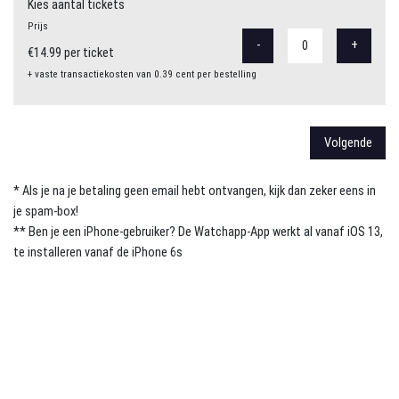
Kies aantal tickets
Prijs
-
+
0
€14.99 per ticket
+ vaste transactiekosten van 0.39 cent per bestelling
Volgende
* Als je na je betaling geen email hebt ontvangen, kijk dan zeker eens in
je spam-box!
** Ben je een iPhone-gebruiker? De Watchapp-App werkt al vanaf iOS 13,
te installeren vanaf de iPhone 6s